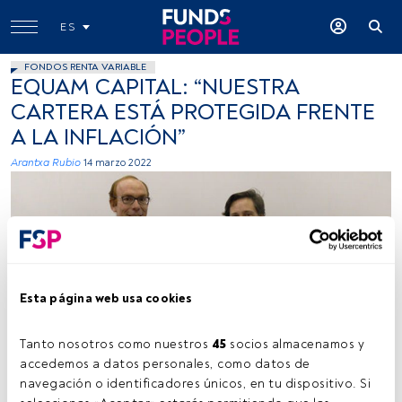
ES
FONDOS RENTA VARIABLE
EQUAM CAPITAL: “NUESTRA
CARTERA ESTÁ PROTEGIDA FRENTE
A LA INFLACIÓN”
Arantxa Rubio
14 marzo 2022
Esta página web usa cookies
José Antonio Larraz y Alejandro Muñoz. Fuente: Cedida (Equam
Capital)
Tanto nosotros como nuestros 
45
 socios almacenamos y 
accedemos a datos personales, como datos de 
navegación o identificadores únicos, en tu dispositivo. Si 
Tiempo lectura:
2 min.