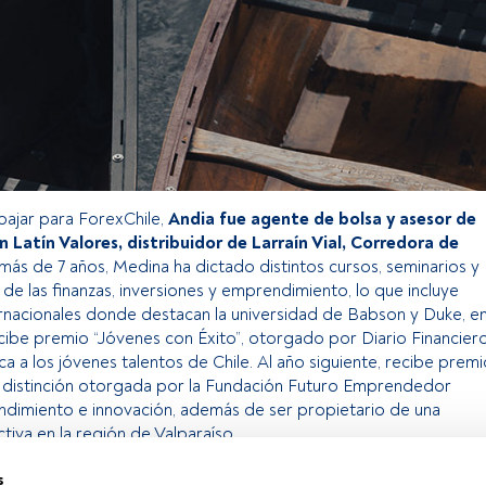
bajar para ForexChile,
Andia fue agente de bolsa y asesor de
n Latín Valores, distribuidor de Larraín Vial, Corredora de
ás de 7 años, Medina ha dictado distintos cursos, seminarios y
 de las finanzas, inversiones y emprendimiento, lo que incluye
ernacionales donde destacan la universidad de Babson y Duke, e
ecibe premio “Jóvenes con Éxito”, otorgado por Diario Financiero
 a los jóvenes talentos de Chile. Al año siguiente, recibe premi
, distinción otorgada por la Fundación Futuro Emprendedor
ndimiento e innovación, además de ser propietario de una
iva en la región de Valparaíso.
s