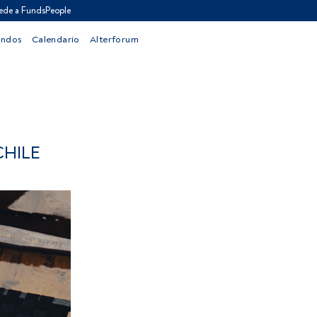
ede a FundsPeople
ondos
Calendario
Alterforum
CHILE