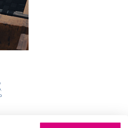
n
,
o