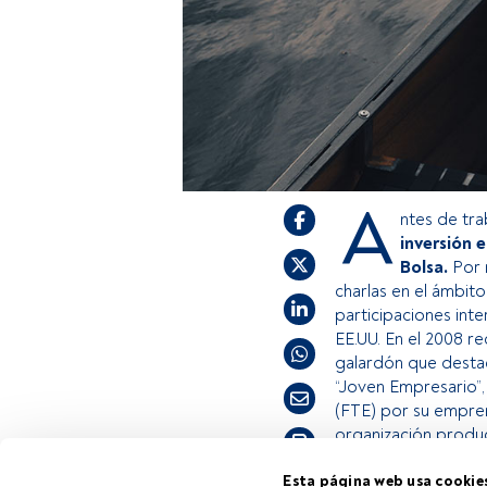
A
ntes de tra
inversión e
Bolsa.
Por m
charlas en el ámbito
participaciones int
EE.UU. En el 2008 r
galardón que destaca
“Joven Empresario”
(FTE) por su empre
organización product
Tiempo lectura:
1 min.
Esta página web usa cookie