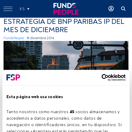
ES
ESTRATEGIA DE BNP PARIBAS IP DEL
MES DE DICIEMBRE
FundsPeople .
19 diciembre 2014
Esta página web usa cookies
Tanto nosotros como nuestros 
45
 socios almacenamos y 
Tiempo lectura:
21 s.
accedemos a datos personales, como datos de 
navegación o identificadores únicos, en tu dispositivo. Si 
n el video de Estrategia de Inversión de
BNP
seleccionas «Aceptar» estarás permitiendo que las 