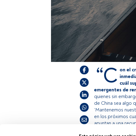
“C
on el c
inmedia
cuál s
emergentes de ren
quienes sin embargo
de China sea algo q
“Mantenemos nuestra
en los próximos cua
apuntan a una recup