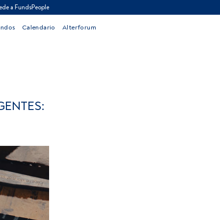
ede a FundsPeople
ondos
Calendario
Alterforum
GENTES: