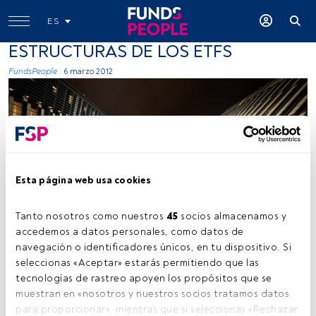
ES
ESTRUCTURAS DE LOS ETFS
FundsPeople .
6 marzo 2012
Esta página web usa cookies
Tanto nosotros como nuestros 
45
 socios almacenamos y 
accedemos a datos personales, como datos de 
navegación o identificadores únicos, en tu dispositivo. Si 
Tiempo lectura:
6 s.
seleccionas «Aceptar» estarás permitiendo que las 
C
tecnologías de rastreo apoyen los propósitos que se 
onozca las diferencias de metodología de
muestran en «nosotros y nuestros socios tratamos datos 
replicación de los ETFs, acerca de los dividendos
para proporcionar», mientras que si seleccionas «Rechazar 