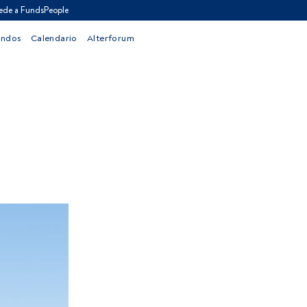
ede a FundsPeople
ondos
Calendario
Alterforum