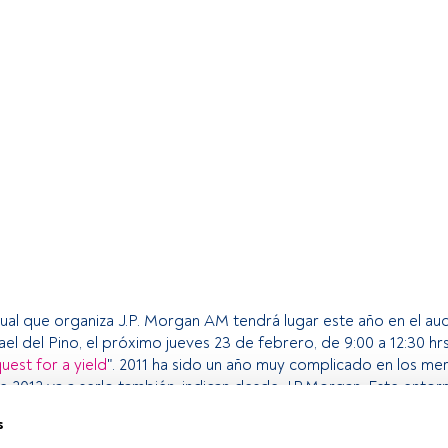
nual que organiza J.P. Morgan AM tendrá lugar este año en el aud
el del Pino, el próximo jueves 23 de febrero, de 9:00 a 12:30 hrs
quest for a yield
". 2011 ha sido un año muy complicado en los me
e 2012 va a serlo también, indican desde J.P.Morgan. Este ento
 encuentren dificultades para conseguir rentabilidades atractivas
s
versión con niveles adecuados de rieso. Por eso, desde J.P.Mo