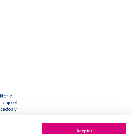
itorio
, bajo el
rcados y
rno hace que
 en sus
rgan AM
Aceptar