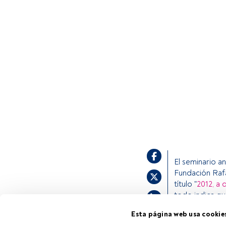
El seminario a
Fundación Rafa
título "
2012, a 
todo indica qu
los inversores
Esta página web usa cookie
carteras de in