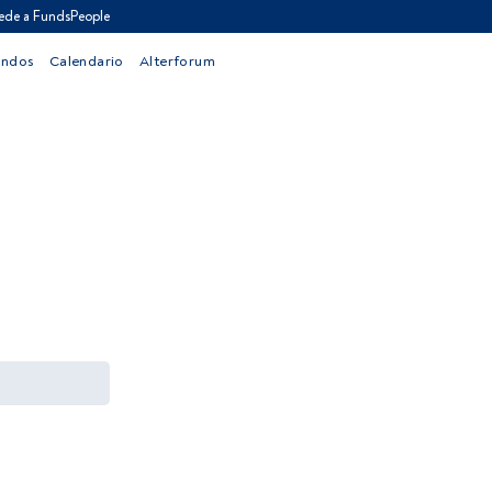
ede a FundsPeople
ondos
Calendario
Alterforum