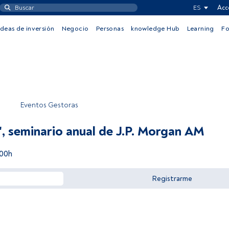
ES
Acc
Ideas de inversión
Negocio
Personas
knowledge Hub
Learning
F
Eventos Gestoras
d", seminario anual de J.P. Morgan AM
:00h
Registrarme
Acceder a FundsPeople