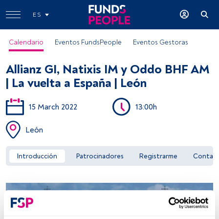
ES
Calendario
Eventos FundsPeople
Eventos Gestoras
Allianz GI, Natixis IM y Oddo BHF AM
| La vuelta a España | León
15 March 2022
13:00h
Acceder a FundsPeople
León
Introducción
Patrocinadores
Registrarme
Contac