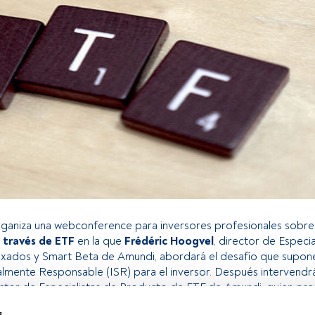
ganiza una webconference para inversores profesionales sobre
 través de ETF
en la que
Frédéric Hoogvel
, director de Especia
xados y Smart Beta de Amundi, abordará el desafío que supone
almente Responsable (ISR) para el inversor. Después intervend
ector de Especialistas de Producto de ETF de Amundi, quien pre
ico de Amundi ETF para "una adaptación perfecta en inversión
s