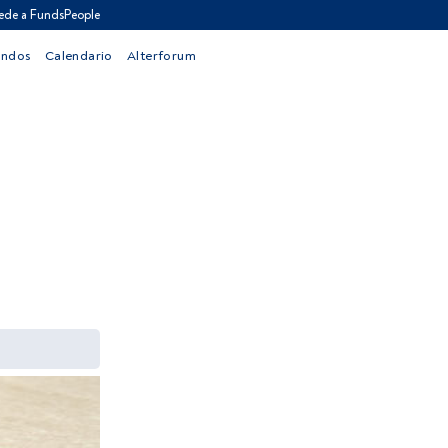
ede a FundsPeople
ondos
Calendario
Alterforum