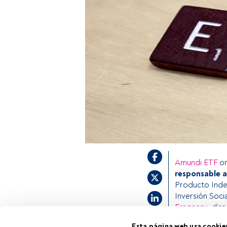
Amundi ETF
or
responsable a
Producto Inde
Inversión Soci
Fragneau
, dir
enfoque holíst
Esta página web usa cookie