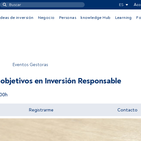
ES
Acc
Ideas de inversión
Negocio
Personas
knowledge Hub
Learning
F
Eventos Gestoras
 objetivos en Inversión Responsable
:00h
Registrarme
Contacto
Acceder a FundsPeople