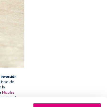
inversión
listas de
 la
rá
Nicolas
sentará el