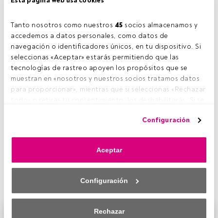
Esta página web usa cookies
Tanto nosotros como nuestros 
45
 socios almacenamos y 
accedemos a datos personales, como datos de 
navegación o identificadores únicos, en tu dispositivo. Si 
seleccionas «Aceptar» estarás permitiendo que las 
tecnologías de rastreo apoyen los propósitos que se 
muestran en «nosotros y nuestros socios tratamos datos 
para proporcionar», mientras que si seleccionas «Rechazar 
todo» o retiras tu consentimiento, los deshabilitarás. Si se 
deshabilitan los rastreadores, parte del contenido y los 
Amundi ETF, Indexing & Smart Beta
organiza un
Configuración
anuncios que ves podrían dejar de ser relevantes para ti. 
webinar donde
se discutirá la nueva regulación SFDR
Puedes volver a acceder a este menú para cambiar tus 
sobre divulgación
, medida adoptada por la Comisión
opciones o retirar el consentimiento en cualquier 
Europea sobre finanzas sostenibles que busca suministrar
Aceptar
momento haciendo clic en el enlace «Preferencias de 
mayor transparencia. Además, se presentarán las
soluciones
privacidad» que aparece en la parte inferior de la página 
ofrecidas por Amundi en ETF
para apoyar sus inversiones
web (o en el icono flotante que hay en la parte del fondo a 
responsables.
Configuración
la izquierda de la página web). Tus opciones tendrán 
efecto dentro de nuestro ámbito de consentimiento. Para 
saber más, consulta nuestra política de privacidad.
Rechazar
Este es un artículo exclusivo para los usuarios registrados