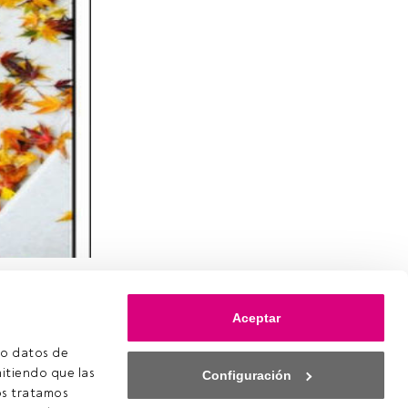
es ciudades
as de
Aceptar
tal y
o datos de 
itiendo que las 
Configuración
s tratamos 