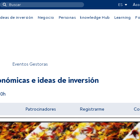
ES
Acc
Ideas de inversión
Negocio
Personas
knowledge Hub
Learning
F
Eventos Gestoras
nómicas e ideas de inversión
00h
Patrocinadores
Registrarme
Co
Acceder a FundsPeople