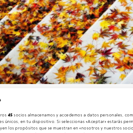
s de octubre
AXA IM
organiza una serie de eventos en diferent
s
los que analizarán la coyuntura actual del mercado y aquellas ide
consideran que son adecuadas para este entorno: economía digi
rno total.
ros 
45
 socios almacenamos y accedemos a datos personales, com
s únicos, en tu dispositivo. Si seleccionas «Aceptar» estarás perm
yen los propósitos que se muestran en «nosotros y nuestros socio