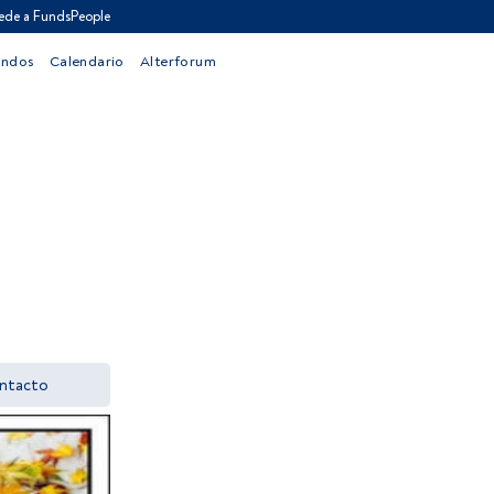
ede a FundsPeople
ondos
Calendario
Alterforum
ntacto