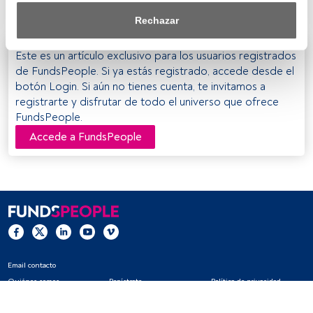
Andorra
saber más, consulta nuestra política de privacidad.
Rechazar
Tanto nosotros como nuestros asociados tratamos los 
datos para proporcionar:
Este es un artículo exclusivo para los usuarios registrados
de FundsPeople. Si ya estás registrado, accede desde el
Utilizar datos de localización geográfica precisa. Analizar 
botón Login. Si aún no tienes cuenta, te invitamos a
activamente las características del dispositivo para su 
registrarte y disfrutar de todo el universo que ofrece
identificación. Almacenar la información en un dispositivo 
FundsPeople.
y/o acceder a ella. 
Accede a FundsPeople
Lista de asociados (proveedores)
Email contacto
Quiénes somos
Regístrate
Política de privacidad
Cookies
Configuración de cookies
Aviso legal