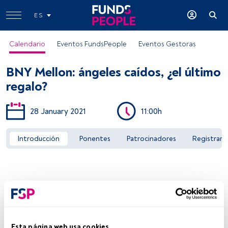
ES
Calendario
Eventos FundsPeople
Eventos Gestoras
BNY Mellon: ángeles caídos, ¿el último
regalo?
28 January 2021
11:00h
Acceder a FundsPeople
Introducción
Ponentes
Patrocinadores
Registrar
Esta página web usa cookies