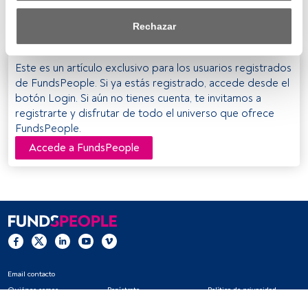
deben ser conscientes de la gestión de su exposición al
efecto dentro de nuestro ámbito de consentimiento. Para 
riesgo de tipo de interés.
saber más, consulta nuestra política de privacidad.
Rechazar
Tanto nosotros como nuestros asociados tratamos los 
datos para proporcionar:
Este es un artículo exclusivo para los usuarios registrados
de FundsPeople. Si ya estás registrado, accede desde el
Utilizar datos de localización geográfica precisa. Analizar 
botón Login. Si aún no tienes cuenta, te invitamos a
activamente las características del dispositivo para su 
registrarte y disfrutar de todo el universo que ofrece
identificación. Almacenar la información en un dispositivo 
FundsPeople.
y/o acceder a ella. 
Accede a FundsPeople
Lista de asociados (proveedores)
Email contacto
Quiénes somos
Regístrate
Política de privacidad
Cookies
Configuración de cookies
Aviso legal