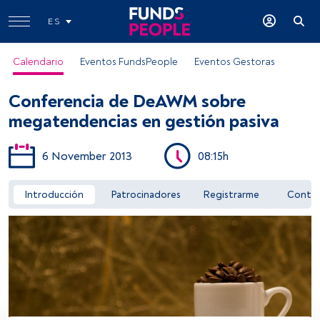
ES
Calendario
Eventos FundsPeople
Eventos Gestoras
Conferencia de DeAWM sobre
megatendencias en gestión pasiva
6 November 2013
08:15h
Acceder a FundsPeople
Introducción
Patrocinadores
Registrarme
Conta