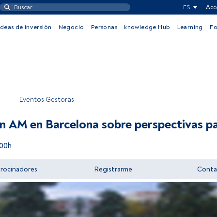
ES
Acc
Ideas de inversión
Negocio
Personas
knowledge Hub
Learning
F
Eventos Gestoras
n AM en Barcelona sobre perspectivas p
:00h
trocinadores
Registrarme
Conta
Acceder a FundsPeople