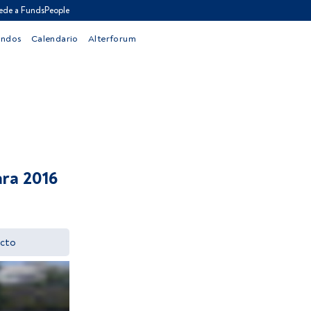
ede a FundsPeople
ondos
Calendario
Alterforum
ara 2016
cto