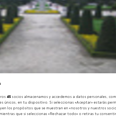
, en colaboración con EFPA España
, organiza el
martes 16 de
s
ia
para presentar sus
Perspectivas para 2016
.
ros 
45
 socios almacenamos y accedemos a datos personales, com
s únicos, en tu dispositivo. Si seleccionas «Aceptar» estarás perm
tículo exclusivo para los usuarios registrados de FundsPeople. Si
yen los propósitos que se muestran en «nosotros y nuestros socio
ccede desde el botón Login. Si aún no tienes cuenta, te invitamo
ientras que si seleccionas «Rechazar todo» o retiras tu consentim