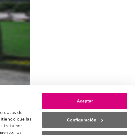
 febrero
Aceptar
o datos de 
itiendo que las 
Configuración
 ya estás
s tratamos 
s a
iento, los 