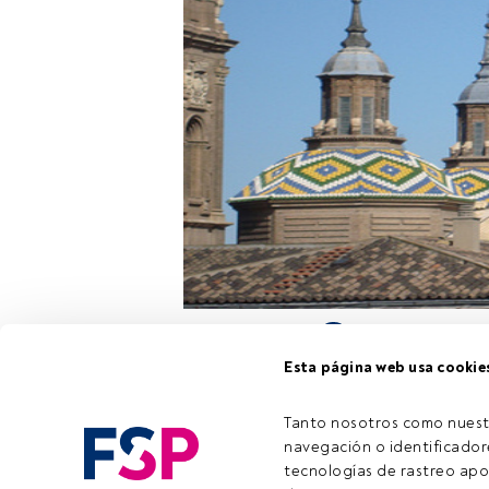
Pictet AM orga
Esta página web usa cookie
mercado y mejo
lugar en Zarago
(Salón Monegro
Tanto nosotros como nuest
navegación o identificadore
tecnologías de rastreo apo