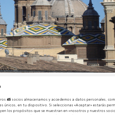
niza la conferencia ‘El barómetro de la Inversión- Perspectivas
s
res ideas para invertir’. La conferencia, que será en castellano,
za el lunes, 2 de diciembre, de 18:00 a 19:00, en el Hotel Cataloni
s), calle Manifestación 16. Tras el evento se servirá un vino espa
ros 
45
 socios almacenamos y accedemos a datos personales, com
s únicos, en tu dispositivo. Si seleccionas «Aceptar» estarás perm
yen los propósitos que se muestran en «nosotros y nuestros socio