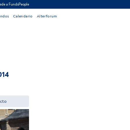
ede a FundsPeople
ondos
Calendario
Alterforum
014
cto