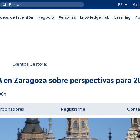
ES
Acc
Ideas de inversión
Negocio
Personas
knowledge Hub
Learning
F
Eventos Gestoras
M en Zaragoza sobre perspectivas para 2
00h
trocinadores
Registrarme
Conta
Acceder a FundsPeople