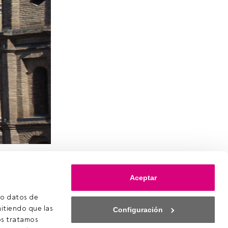
 de
 tendrá
Aceptar
a El Pilar
ñol.
o datos de 
itiendo que las 
Configuración
s tratamos 