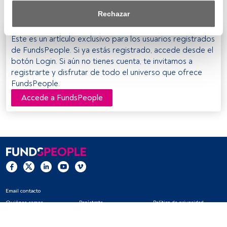
y es Doctor en economía por Harvard.
saber más, consulta nuestra política de privacidad.
Rechazar
Tanto nosotros como nuestros asociados tratamos los 
Este es un artículo exclusivo para los usuarios registrados
datos para proporcionar:
de FundsPeople. Si ya estás registrado, accede desde el
Utilizar datos de localización geográfica precisa. Analizar 
botón Login. Si aún no tienes cuenta, te invitamos a
activamente las características del dispositivo para su 
registrarte y disfrutar de todo el universo que ofrece
identificación. Almacenar la información en un dispositivo 
FundsPeople.
y/o acceder a ella. 
Accede a FundsPeople
Lista de asociados (proveedores)
Email contacto
Quiénes somos
Regístrate
Política de privacidad
Cookies
Configuración de cookies
Aviso legal