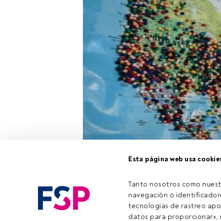
UBS AM
organi
Esta página web usa cookie
gestora en Mad
mercados eme
Tanto nosotros como nuest
navegación o identificadore
tecnologías de rastreo apo
Este es un ar
datos para proporcionar», m