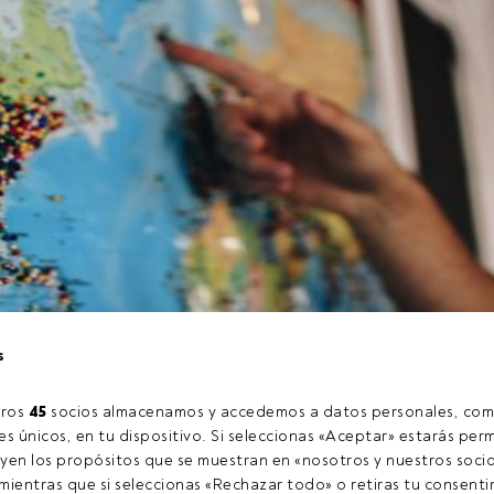
za un desayuno el martes 13 de marzo de 9.00 a 10.00 en las ofic
s
rid (María de Molina 4, primera planta) sobre las oportunidade
rgentes.
ros 
45
 socios almacenamos y accedemos a datos personales, com
s únicos, en tu dispositivo. Si seleccionas «Aceptar» estarás perm
yen los propósitos que se muestran en «nosotros y nuestros socio
tículo exclusivo para los usuarios registrados de FundsPeople. Si
ientras que si seleccionas «Rechazar todo» o retiras tu consentim