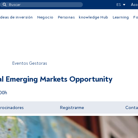
ES
Acc
Ideas de inversión
Negocio
Personas
knowledge Hub
Learning
F
Eventos Gestoras
l Emerging Markets Opportunity
00h
trocinadores
Registrarme
Conta
Acceder a FundsPeople