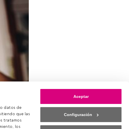
inas de la
Aceptar
s en los
o datos de 
itiendo que las 
Configuración
s tratamos 
 ya estás
iento, los 