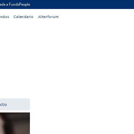
ede a FundsPeople
ondos
Calendario
Alterforum
cto