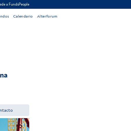
ede a FundsPeople
ondos
Calendario
Alterforum
una
ntacto