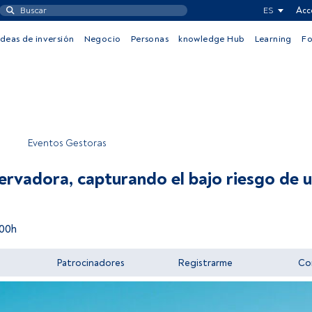
ES
Acc
Ideas de inversión
Negocio
Personas
knowledge Hub
Learning
F
Eventos Gestoras
ervadora, capturando el bajo riesgo de 
:00h
Patrocinadores
Registrarme
Co
Acceder a FundsPeople