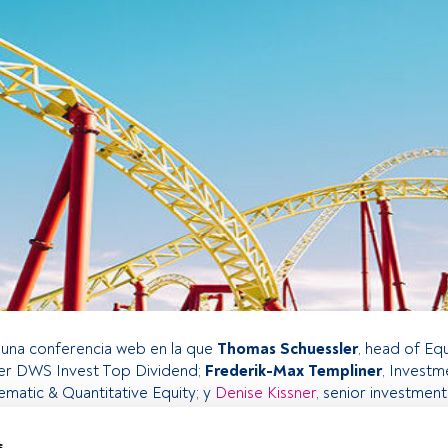
 una conferencia web en la que
Thomas Schuessler
, head of Eq
r DWS Invest Top Dividend;
Frederik-Max Templiner
, Investm
tematic & Quantitative Equity; y
Denise Kissner
, senior investment,
& Liquid Real Assets,
realizarán un repaso a los retos que se e
e debido al impacto del COVID-19
y si estos pueden hacer al in
s