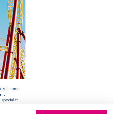
uity Income
ent
 specialist
nfrenta la
versor