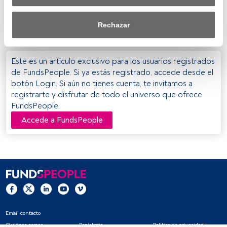
miembro del EU Technical Expert Group on Sustainable
efecto dentro de nuestro ámbito de consentimiento. Para 
Finance; y
Michael Lewis
, head of ESG Thematic
saber más, consulta nuestra política de privacidad.
Research, DWS.
Rechazar
Tanto nosotros como nuestros asociados tratamos los 
datos para proporcionar:
Este es un artículo exclusivo para los usuarios registrados
Utilizar datos de localización geográfica precisa. Analizar 
de FundsPeople. Si ya estás registrado, accede desde el
activamente las características del dispositivo para su 
botón Login. Si aún no tienes cuenta, te invitamos a
identificación. Almacenar la información en un dispositivo 
registrarte y disfrutar de todo el universo que ofrece
y/o acceder a ella. 
FundsPeople.
Accede a FundsPeople
Lista de asociados (proveedores)
Email contacto
Quiénes somos
Regístrate
Política de privacidad