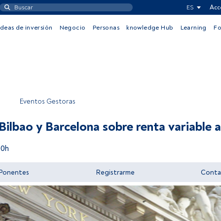
ES
Acc
Ideas de inversión
Negocio
Personas
knowledge Hub
Learning
F
Eventos Gestoras
 Bilbao y Barcelona sobre renta variable
00h
Ponentes
Registrarme
Conta
Acceder a FundsPeople