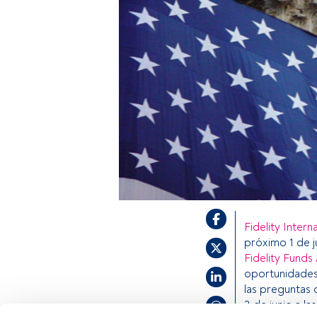
Fidelity Intern
próximo 1 de j
Fidelity Funds
oportunidades 
las preguntas 
3 de junio a la