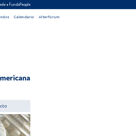
ede a FundsPeople
ondos
Calendario
Alterforum
 americana
cto