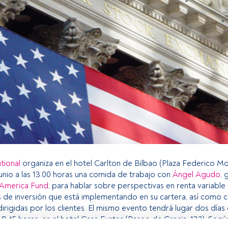
ational
organiza en el hotel Carlton de Bilbao (Plaza Federico Moy
unio a las 13.00 horas una comida de trabajo con
Ángel Agudo
, 
 America Fund
, para hablar sobre perspectivas en renta variable
de inversión que está implementando en su cartera, así como c
dirigidas por los clientes. El mismo evento tendrá lugar dos días
s 8.45 horas. en el hotel Casa Fuster (Paseo de Gracia, 132). Segú