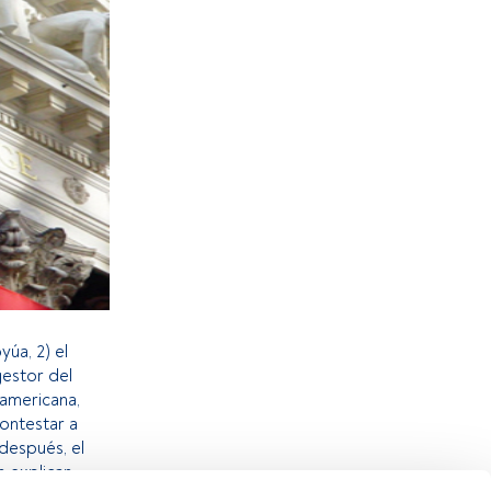
úa, 2) el
gestor del
 americana,
ontestar a
 después, el
n explican