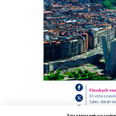
Flossbach vo
En esta ocasió
Sales, darán la
temas como si 
anticipada de 
Esta página web usa cookie