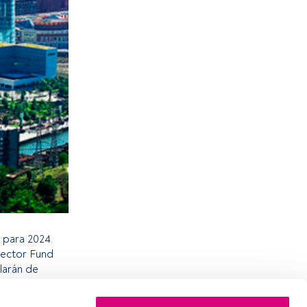
 para 2024.
irector Fund
larán de
ada
Begoña