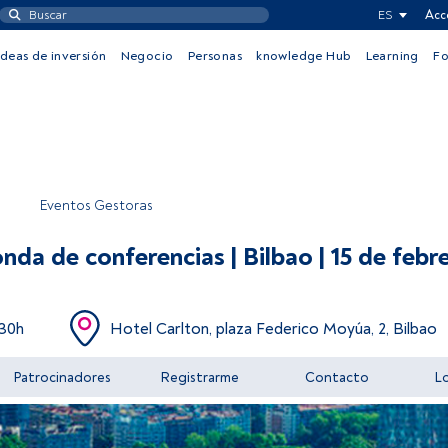
ES
Acc
Ideas de inversión
Negocio
Personas
knowledge Hub
Learning
F
Eventos Gestoras
nda de conferencias | Bilbao | 15 de febre
:30h
Hotel Carlton, plaza Federico Moyúa, 2, Bilbao
Patrocinadores
Registrarme
Contacto
Lo
Acceder a FundsPeople