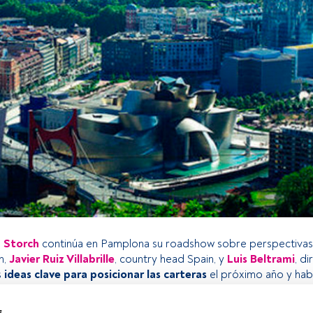
n Storch
continúa en Pamplona su roadshow sobre perspectivas
n,
Javier Ruiz Villabrille
, country head Spain, y
Luis Beltrami
, d
s
ideas clave para posicionar las carteras
el próximo año y hab
la inflación está bajo control o los riesgos que conlleva una baj
tipos, entre otros. Además, también participarán ene le evento
s