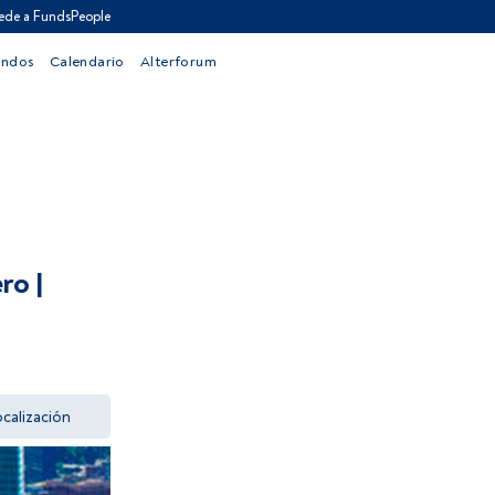
ede a FundsPeople
ondos
Calendario
Alterforum
ro |
calización