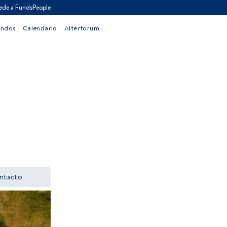
ede a FundsPeople
ondos
Calendario
Alterforum
ntacto