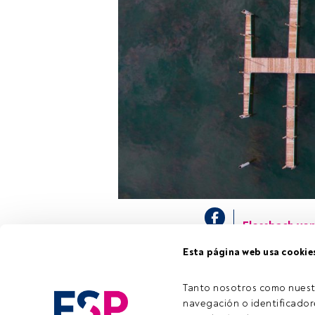
Flossbach vo
Lipowski
, ges
Esta página web usa cookie
Langenhan
, 
evolución de 
en el actual en
Tanto nosotros como nuest
navegación o identificadore