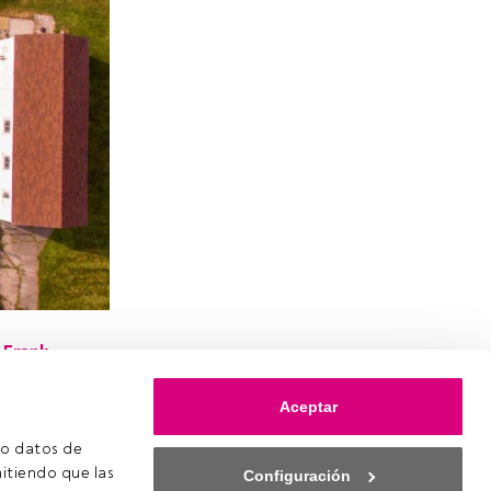
e
Frank
en
obre la
Aceptar
la cartera
o datos de 
itiendo que las 
Configuración