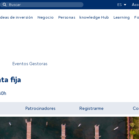
ES
Acc
Ideas de inversión
Negocio
Personas
knowledge Hub
Learning
F
Eventos Gestoras
ta fija
30h
Patrocinadores
Registrarme
Co
Acceder a FundsPeople