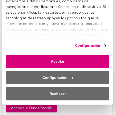
accedemos a datos personales, como datos de 
navegación o identificadores únicos, en tu dispositivo. Si 
seleccionas «Aceptar» estarás permitiendo que las 
tecnologías de rastreo apoyen los propósitos que se 
muestran en «nosotros y nuestros socios tratamos datos 
para proporcionar», mientras que si seleccionas «Rechazar 
todo» o retiras tu consentimiento, los deshabilitarás. Si se 
deshabilitan los rastreadores, parte del contenido y los 
Configuración
anuncios que ves podrían dejar de ser relevantes para ti. 
Puedes volver a acceder a este menú para cambiar tus 
Evolución del panorama macroeconómico y la liquidez en
opciones o retirar el consentimiento en cualquier 
ETF de renta fija tras el QE
Aceptar
momento haciendo clic en el enlace «Preferencias de 
privacidad» que aparece en la parte inferior de la página 
web (o en el icono flotante que hay en la parte del fondo a 
Configuración
Este es un artículo exclusivo para los usuarios registrados
la izquierda de la página web). Tus opciones tendrán 
de FundsPeople. Si ya estás registrado, accede desde el
efecto dentro de nuestro ámbito de consentimiento. Para 
botón Login. Si aún no tienes cuenta, te invitamos a
saber más, consulta nuestra política de privacidad.
Rechazar
registrarte y disfrutar de todo el universo que ofrece
FundsPeople.
Tanto nosotros como nuestros asociados tratamos los 
datos para proporcionar:
Accede a FundsPeople