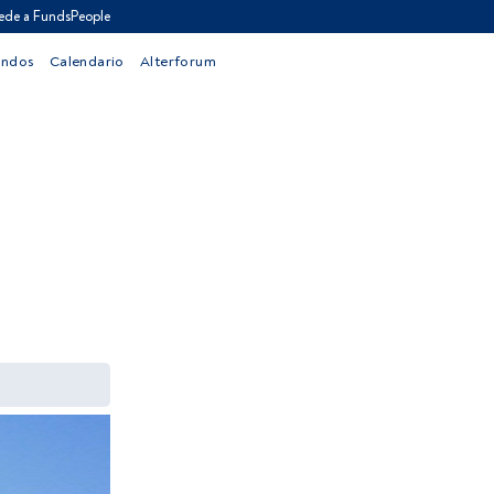
ede a FundsPeople
ondos
Calendario
Alterforum