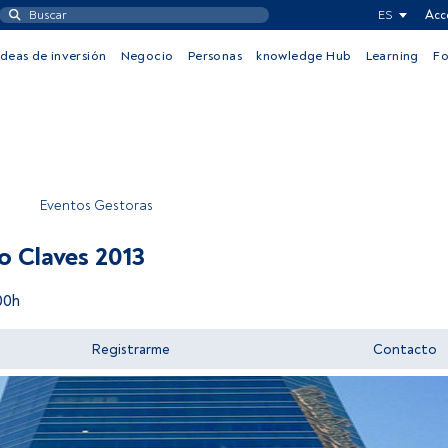
ES
Acc
Ideas de inversión
Negocio
Personas
knowledge Hub
Learning
F
Eventos Gestoras
to Claves 2013
00h
Registrarme
Contacto
Acceder a FundsPeople