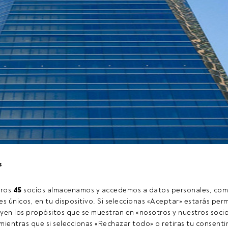
s
ros 
45
 socios almacenamos y accedemos a datos personales, com
tículo exclusivo para los usuarios registrados de FundsPeople. Si
s únicos, en tu dispositivo. Si seleccionas «Aceptar» estarás perm
ccede desde el botón Login. Si aún no tienes cuenta, te invitamo
yen los propósitos que se muestran en «nosotros y nuestros socio
 disfrutar de todo el universo que ofrece FundsPeople.
ientras que si seleccionas «Rechazar todo» o retiras tu consentim