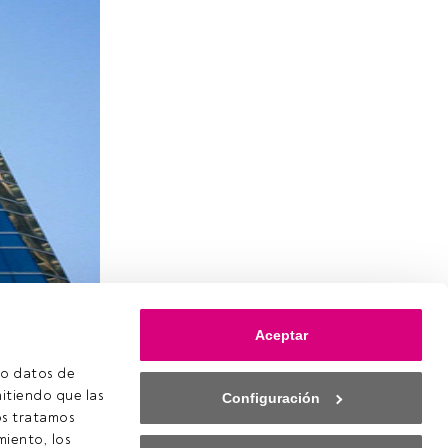
Aceptar
o datos de 
 ya estás
itiendo que las 
Configuración
s a
s tratamos 
iento, los 