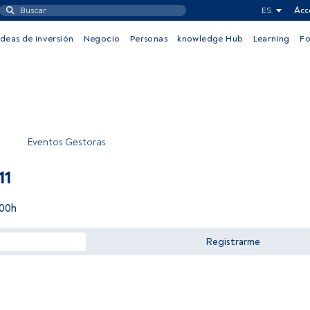
ES
Acc
Ideas de inversión
Negocio
Personas
knowledge Hub
Learning
F
Eventos Gestoras
11
:00h
Registrarme
Acceder a FundsPeople