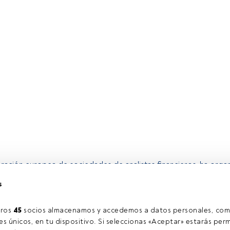
ración europea de sociedades de analistas financieros, ha orga
cómo tomar en cuenta los criterios sociales, medioambientales 
s
 en las empresas y los avances de esta tendencia. La conferencia
G into Account 2011. Integrated reporting or integrated analysi
eaming", tendrá lugar el miércoles 28 de septiembre en la Bolsa
ros 
45
 socios almacenamos y accedemos a datos personales, com
s únicos, en tu dispositivo. Si seleccionas «Aceptar» estarás perm