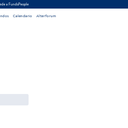
ede a FundsPeople
ondos
Calendario
Alterforum