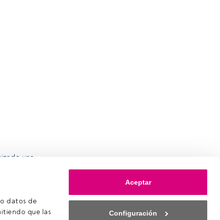
nizado una
y de
, titulada
Aceptar
s? Advances
 de Madrid.
o datos de 
itiendo que las 
Configuración