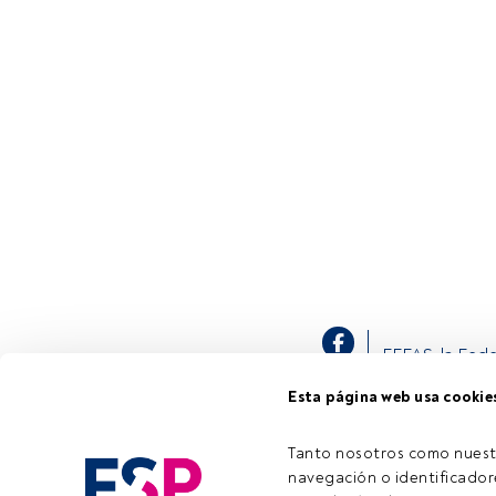
EFFAS, la Fede
jornada sobre 
Esta página web usa cookie
gobernabildiad
"5th Taking ES
in ESG mainstr
Tanto nosotros como nuest
navegación o identificadore