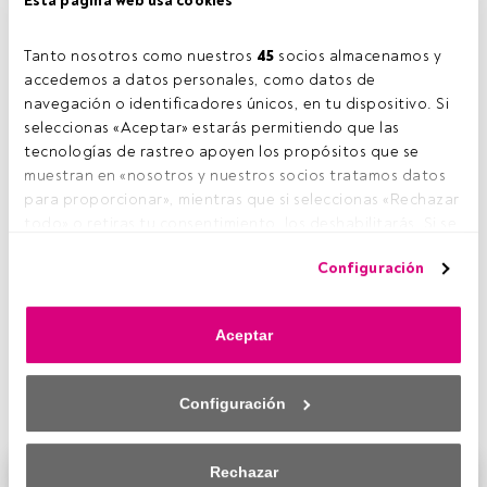
Esta página web usa cookies
Tanto nosotros como nuestros 
45
 socios almacenamos y 
accedemos a datos personales, como datos de 
navegación o identificadores únicos, en tu dispositivo. Si 
seleccionas «Aceptar» estarás permitiendo que las 
tecnologías de rastreo apoyen los propósitos que se 
muestran en «nosotros y nuestros socios tratamos datos 
para proporcionar», mientras que si seleccionas «Rechazar 
todo» o retiras tu consentimiento, los deshabilitarás. Si se 
deshabilitan los rastreadores, parte del contenido y los 
La Française
organiza un webinar en el que
Jérémie
Configuración
anuncios que ves podrían dejar de ser relevantes para ti. 
Boudinet
, gestor de cartera de los fondos
La Française
Puedes volver a acceder a este menú para cambiar tus 
Sub Debt
y
La Française Global Coco
, compartirá su visión
opciones o retirar el consentimiento en cualquier 
general, así como
las perspectivas y el posicionamiento
Aceptar
momento haciendo clic en el enlace «Preferencias de 
ante las oportunidades del mercado de deuda
privacidad» que aparece en la parte inferior de la página 
subordinada
en un evento dirigido exclusivamente a
web (o en el icono flotante que hay en la parte del fondo a 
clientes profesionales.
Configuración
la izquierda de la página web). Tus opciones tendrán 
efecto dentro de nuestro ámbito de consentimiento. Para 
saber más, consulta nuestra política de privacidad.
Rechazar
Este es un artículo exclusivo para los usuarios registrados