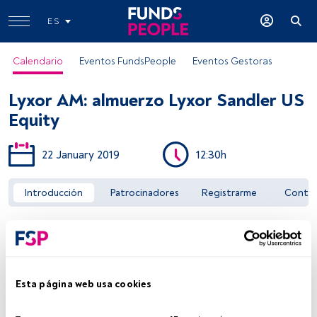
ES
Calendario
Eventos FundsPeople
Eventos Gestoras
Lyxor AM: almuerzo Lyxor Sandler US
Equity
22 January 2019
12:30h
Acceder a FundsPeople
Introducción
Patrocinadores
Registrarme
Conta
Esta página web usa cookies