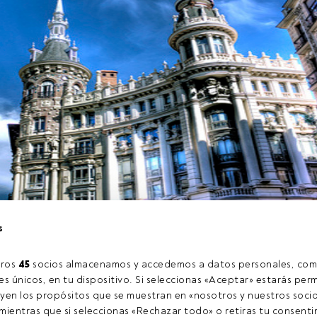
l próximo martes 2 de octubre en el Hotel Orfila de Madrid un
s
ue lleva por título
“Oportunidades en el sector financiero: G
ernative".
ros 
45
 socios almacenamos y accedemos a datos personales, com
s únicos, en tu dispositivo. Si seleccionas «Aceptar» estarás perm
yen los propósitos que se muestran en «nosotros y nuestros socio
tículo exclusivo para los usuarios registrados de FundsPeople. Si
ientras que si seleccionas «Rechazar todo» o retiras tu consentim