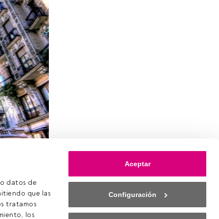
a
Aceptar
LG
o datos de 
itiendo que las 
Configuración
s tratamos 
 ya estás
iento, los 