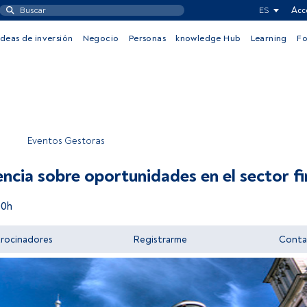
ES
Acc
Ideas de inversión
Negocio
Personas
knowledge Hub
Learning
F
Eventos Gestoras
ncia sobre oportunidades en el sector fi
00h
trocinadores
Registrarme
Conta
Acceder a FundsPeople