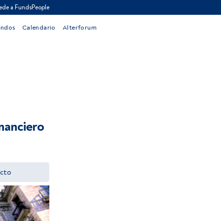
ede a FundsPeople
ondos
Calendario
Alterforum
nanciero
cto