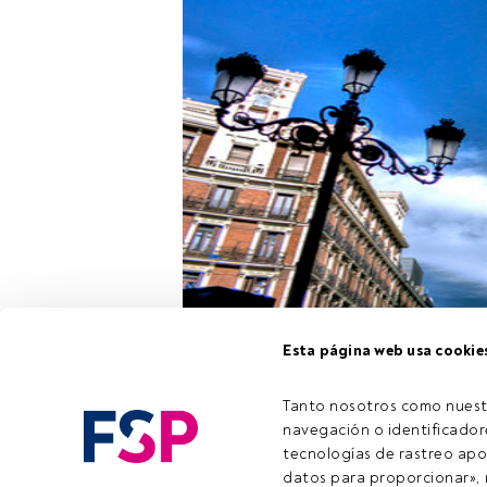
Man organiza e
Esta página web usa cookie
presentación q
Financials Alt
Tanto nosotros como nuest
navegación o identificadore
tecnologías de rastreo apo
Este es un ar
datos para proporcionar», m