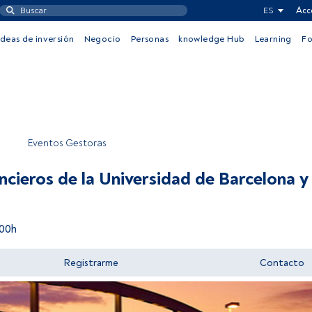
ES
Acc
Ideas de inversión
Negocio
Personas
knowledge Hub
Learning
F
Eventos Gestoras
cieros de la Universidad de Barcelona 
:00h
Registrarme
Contacto
Acceder a FundsPeople