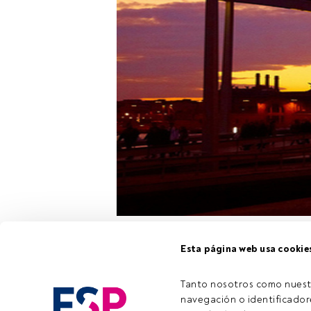
La
Universida
Esta página web usa cookie
Mercados Fin
doble titulaci
Tanto nosotros como nuest
quieran podrá
navegación o identificadore
Financial Analys