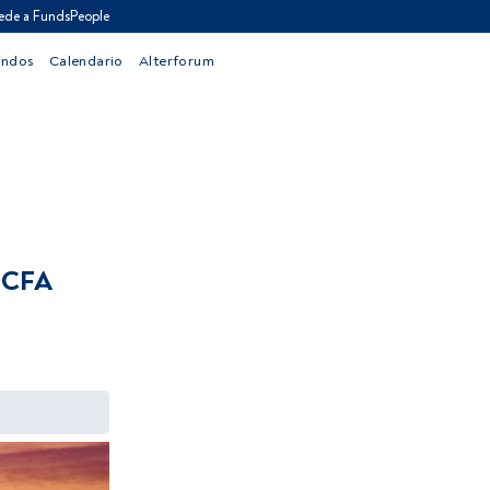
ede a FundsPeople
ondos
Calendario
Alterforum
y CFA