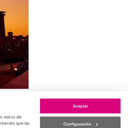
l Máster en
rá una
Aceptar
uéllos que
o datos de 
tered
itiendo que las 
Configuración