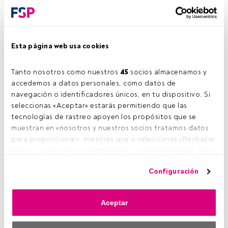
Esta página web usa cookies
Tanto nosotros como nuestros 
45
 socios almacenamos y 
accedemos a datos personales, como datos de 
navegación o identificadores únicos, en tu dispositivo. Si 
seleccionas «Aceptar» estarás permitiendo que las 
tecnologías de rastreo apoyen los propósitos que se 
muestran en «nosotros y nuestros socios tratamos datos 
para proporcionar», mientras que si seleccionas «Rechazar 
Miraltabank
, en colaboración con
Foment del Treball
,
todo» o retiras tu consentimiento, los deshabilitarás. Si se 
organiza un evento en el que diferentes expertos de la
deshabilitan los rastreadores, parte del contenido y los 
entidad presentarán un programa que recoge
soluciones
Configuración
anuncios que ves podrían dejar de ser relevantes para ti. 
de financiación alternativas para empresas
, así como
Puedes volver a acceder a este menú para cambiar tus 
analizarán cómo se adapta a las nuevas tecnologías y a
opciones o retirar el consentimiento en cualquier 
estructuras de decisión liberadas. El encuentro contará con
Aceptar
momento haciendo clic en el enlace «Preferencias de 
la participación de
Mariano Echeguren Ybarra
, responsable
privacidad» que aparece en la parte inferior de la página 
de Financiación Estructurada y socio director en
Miralta