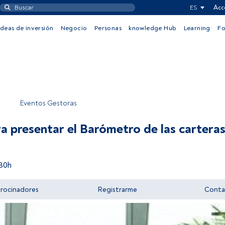
ES
Acc
Ideas de inversión
Negocio
Personas
knowledge Hub
Learning
F
Eventos Gestoras
ra presentar el Barómetro de las cartera
30h
trocinadores
Registrarme
Conta
Acceder a FundsPeople