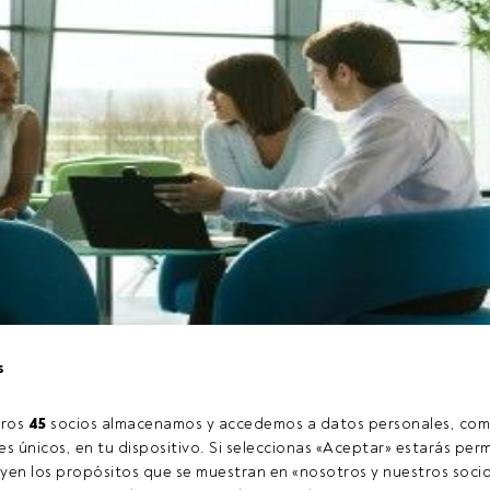
s
niza un road show por algunas de las principales ciudades espa
las conclusiones extraídas de su estudio
El barómetro de las c
ros 
45
 socios almacenamos y accedemos a datos personales, com
aborado por el equipo de análisis y consultoría de carteras (Dyn
s únicos, en tu dispositivo. Si seleccionas «Aceptar» estarás perm
a gestora.
yen los propósitos que se muestran en «nosotros y nuestros socio