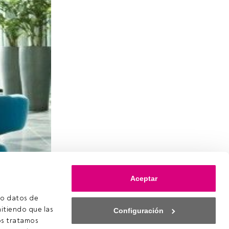
ñolas para
Aceptar
arteras
o datos de 
amic
itiendo que las 
Configuración
s tratamos 