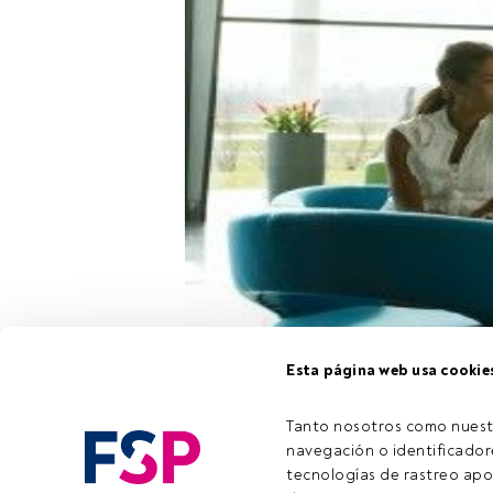
Esta página web usa cookie
Natixis IM
orga
dar a conocer 
Tanto nosotros como nuest
españolas
, el
navegación o identificadore
Solutions) de l
tecnologías de rastreo apo