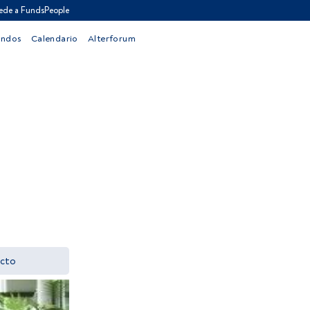
ede a FundsPeople
ondos
Calendario
Alterforum
s
cto