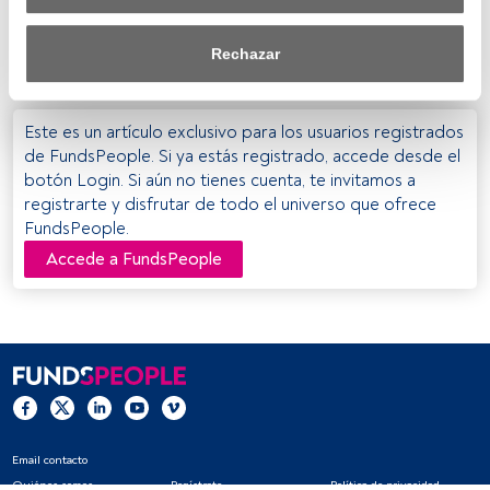
necesario enviar un email con los datos del asistente a la
efecto dentro de nuestro ámbito de consentimiento. Para 
dirección raul.marti@nordea.lu antes del martes 4 de
saber más, consulta nuestra política de privacidad.
octubre.
Rechazar
Tanto nosotros como nuestros asociados tratamos los 
datos para proporcionar:
Este es un artículo exclusivo para los usuarios registrados
Utilizar datos de localización geográfica precisa. Analizar 
de FundsPeople. Si ya estás registrado, accede desde el
activamente las características del dispositivo para su 
botón Login. Si aún no tienes cuenta, te invitamos a
identificación. Almacenar la información en un dispositivo 
registrarte y disfrutar de todo el universo que ofrece
y/o acceder a ella. 
FundsPeople.
Accede a FundsPeople
Lista de asociados (proveedores)
Email contacto
Quiénes somos
Regístrate
Política de privacidad