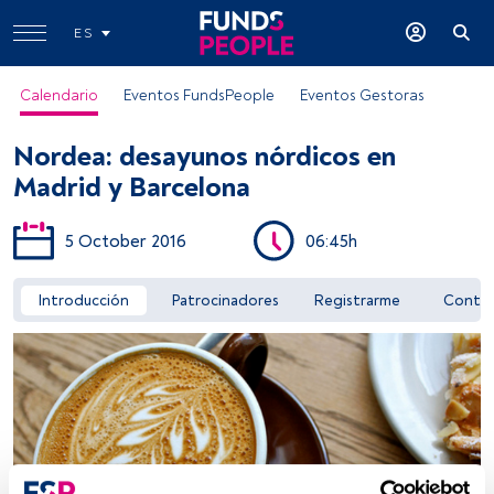
ES
Calendario
Eventos FundsPeople
Eventos Gestoras
Nordea: desayunos nórdicos en
Madrid y Barcelona
5 October 2016
06:45h
Acceder a FundsPeople
Introducción
Patrocinadores
Registrarme
Conta