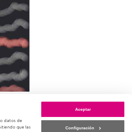
 Investment
de renta
Aceptar
ante los
o datos de 
e la
itiendo que las 
Configuración