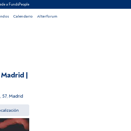
ede a FundsPeople
ondos
Calendario
Alterforum
 Madrid |
 57, Madrid
calización