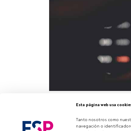
Nordea Asse
Esta página web usa cookie
specialist, en 
fija
durante es
Tanto nosotros como nuest
posibles esce
navegación o identificadore
gestora a est