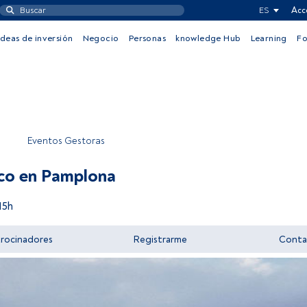
ES
Acc
Ideas de inversión
Negocio
Personas
knowledge Hub
Learning
F
Eventos Gestoras
co en Pamplona
15h
trocinadores
Registrarme
Conta
Acceder a FundsPeople