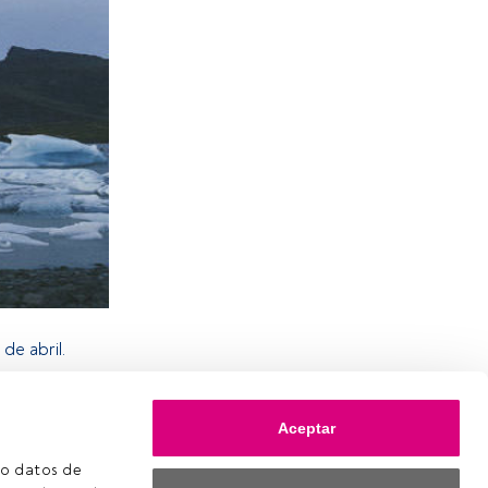
 de abril.
erra
, se
bio
Aceptar
ación sobre
nto actual.
o datos de 