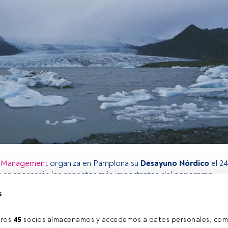
t Management
organiza en Pamplona su
Desayuno Nórdico
el 24
n se repasarán los aspectos más importantes del
panorama
ico
actual y, además, con motivo del
Día Internacional de la Ti
s
egatendencia centrada en la importancia de luchar contra el cam
tando a su vez valor a las carteras. También se hará una actualiz
Stable Return Fund
, su evolución durante el año y posicionamie
ros 
45
 socios almacenamos y accedemos a datos personales, com