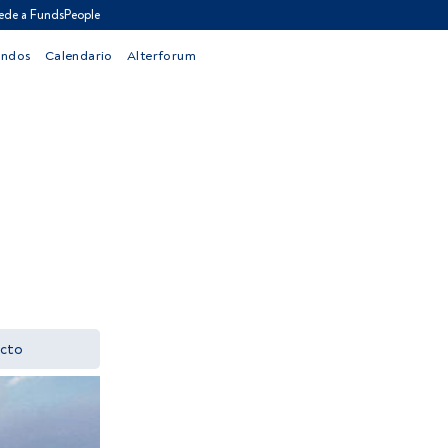
ede a FundsPeople
ondos
Calendario
Alterforum
cto