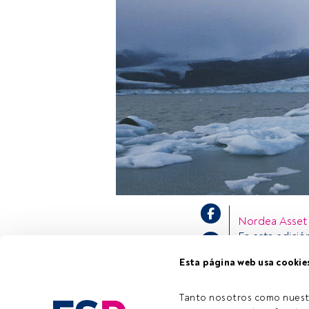
Nordea Asse
En esta edició
macroeconóm
Esta página web usa cookie
analizará la m
climático apor
el
Nordea 1 - 
Tanto nosotros como nuest