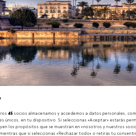
s
rganiza el
jueves 26 de noviembre
en la Fundación Valentín de
a sobre "Rentabilidad vs Volatilidad: Encontrando el equilir
ros 
45
 socios almacenamos y accedemos a datos personales, com
el momento actual".
s únicos, en tu dispositivo. Si seleccionas «Aceptar» estarás perm
yen los propósitos que se muestran en «nosotros y nuestros socio
ientras que si seleccionas «Rechazar todo» o retiras tu consentim