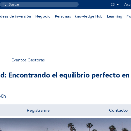
ES
Acc
Ideas de inversión
Negocio
Personas
knowledge Hub
Learning
F
Eventos Gestoras
ad: Encontrando el equilibrio perfecto en 
30h
Registrarme
Contacto
Acceder a FundsPeople