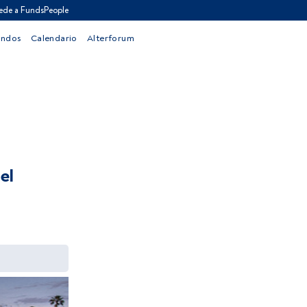
ede a FundsPeople
ondos
Calendario
Alterforum
el