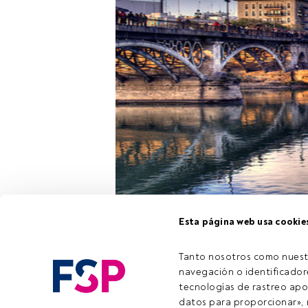
Esta página web usa cookie
GVC Gaesco
o
una
conferenci
Tanto nosotros como nuest
perfecto en 
navegación o identificadore
tecnologías de rastreo apo
datos para proporcionar», m