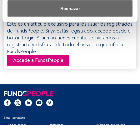
en el NH Gran Hotel – Calle Joaquín Costa, 5).
saber más, consulta nuestra política de privacidad.
Rechazar
Tanto nosotros como nuestros asociados tratamos los 
Este es un artículo exclusivo para los usuarios registrados
datos para proporcionar:
de FundsPeople. Si ya estás registrado, accede desde el
Utilizar datos de localización geográfica precisa. Analizar 
botón Login. Si aún no tienes cuenta, te invitamos a
activamente las características del dispositivo para su 
registrarte y disfrutar de todo el universo que ofrece
identificación. Almacenar la información en un dispositivo 
FundsPeople.
y/o acceder a ella. 
Accede a FundsPeople
Lista de asociados (proveedores)
Email contacto
Quiénes somos
Regístrate
Política de privacidad
Cookies
Configuración de cookies
Aviso legal