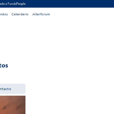
ede a FundsPeople
ondos
Calendario
Alterforum
tos
ntacto