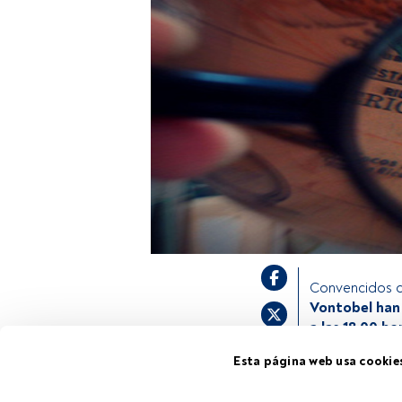
Convencidos de
Vontobel han 
a las 18.00 h
de desarrollo 
Esta página web usa cookie
& Latam de Von
mercados, tant