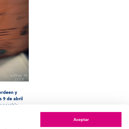
rdeen y
 9 de abril
sponsable
ara Iberia
rarán los
Aceptar
 ven más