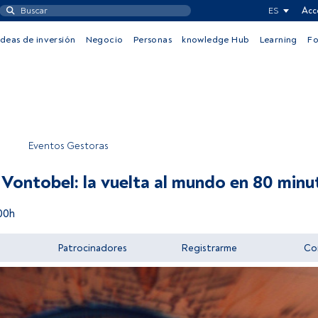
ES
Acc
Ideas de inversión
Negocio
Personas
knowledge Hub
Learning
F
Eventos Gestoras
Vontobel: la vuelta al mundo en 80 minu
00h
Patrocinadores
Registrarme
Co
Acceder a FundsPeople