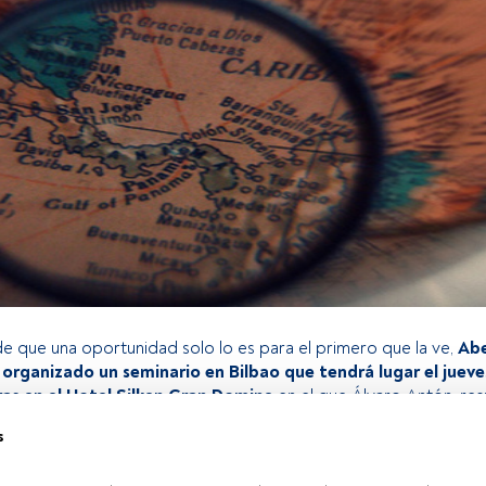
 que una oportunidad solo lo es para el primero que la ve,
Abe
organizado un seminario en Bilbao que tendrá lugar el jueves
oras en el Hotel Silken Gran Domine
en el que Álvaro Antón, re
de negocio de Aberdeen y Ricardo Comín, director comercial p
s
tobel, analizarán la actual situación económica. Asimismo, explo
o de renta variable como de renta fija, en los que actualmente