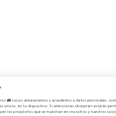
s
tion ha organizado una serie de eventos que tendrán lugar a c
iudades. Con el título "El valor de seguir nuestras convicciones: 
ros 
45
 socios almacenamos y accedemos a datos personales, com
onferencias están abiertas a clientes y son válidas por por una h
s únicos, en tu dispositivo. Si seleccionas «Aceptar» estarás perm
 la recertificación EFPA European Financial Advisor (EFA).
yen los propósitos que se muestran en «nosotros y nuestros socio