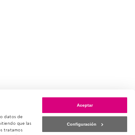
omienzo de
Aceptar
ayer, hoy y
o datos de 
ora de
itiendo que las 
Configuración
s tratamos 