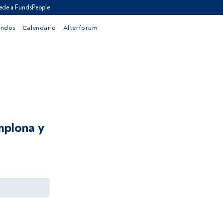
ede a FundsPeople
ondos
Calendario
Alterforum
mplona y