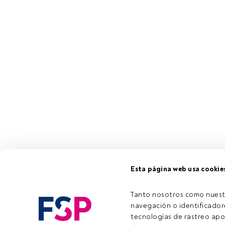
Esta página web usa cookie
Carmignac Ges
marzo en tres c
Tanto nosotros como nuest
mañana", las c
navegación o identificadore
formación para
tecnologías de rastreo apo