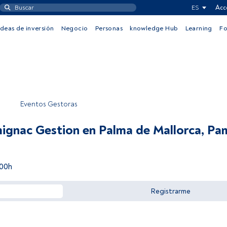
ES
Acc
Ideas de inversión
Negocio
Personas
knowledge Hub
Learning
F
Eventos Gestoras
mignac Gestion en Palma de Mallorca, Pa
:00h
Registrarme
Acceder a FundsPeople