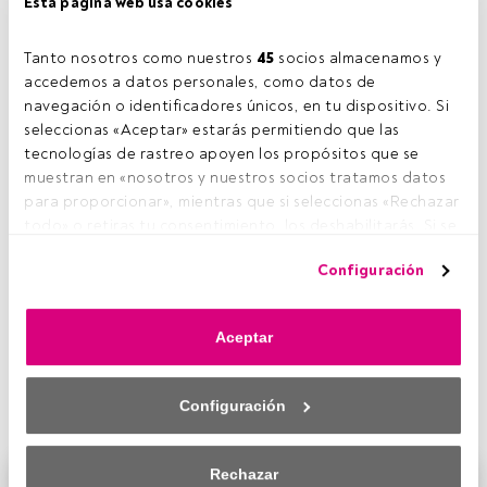
Esta página web usa cookies
Tanto nosotros como nuestros 
45
 socios almacenamos y 
accedemos a datos personales, como datos de 
navegación o identificadores únicos, en tu dispositivo. Si 
seleccionas «Aceptar» estarás permitiendo que las 
tecnologías de rastreo apoyen los propósitos que se 
muestran en «nosotros y nuestros socios tratamos datos 
para proporcionar», mientras que si seleccionas «Rechazar 
todo» o retiras tu consentimiento, los deshabilitarás. Si se 
deshabilitan los rastreadores, parte del contenido y los 
Configuración
anuncios que ves podrían dejar de ser relevantes para ti. 
Puedes volver a acceder a este menú para cambiar tus 
Tikehau Capital
organiza un evento en el que
Raphael
opciones o retirar el consentimiento en cualquier 
Thuin
, director de Capital Market Strategies, repasará las
Aceptar
momento haciendo clic en el enlace «Preferencias de 
perspectivas de mercado
de la entidad, así como el
privacidad» que aparece en la parte inferior de la página 
posicionamiento de las distintas
estrategias en los
web (o en el icono flotante que hay en la parte del fondo a 
mercados de crédito y renta variable
.
Configuración
la izquierda de la página web). Tus opciones tendrán 
efecto dentro de nuestro ámbito de consentimiento. Para 
saber más, consulta nuestra política de privacidad.
Rechazar
Este es un artículo exclusivo para los usuarios registrados