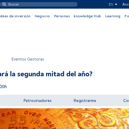
ES
Acc
Ideas de inversión
Negocio
Personas
knowledge Hub
Learning
F
Eventos Gestoras
rá la segunda mitad del año?
:00h
Patrocinadores
Registrarme
Co
Acceder a FundsPeople