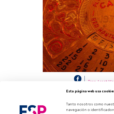
Trea Asset M
de duración, e
Esta página web usa cookie
un
análisis de
Además, los ex
teniendo en cu
Tanto nosotros como nuest
navegación o identificadore