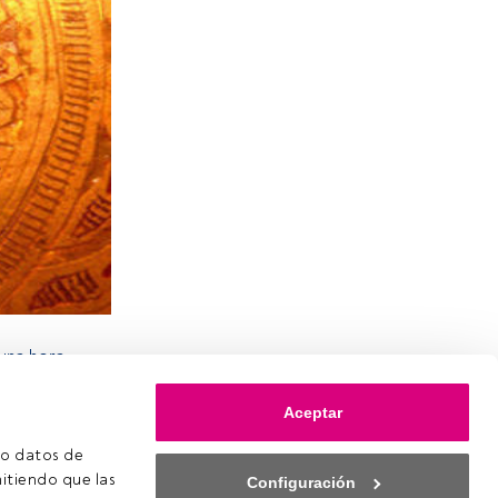
una hora
r, BD, harán
undo
.
Aceptar
ones
o datos de 
itiendo que las 
Configuración