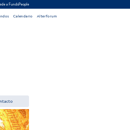
ede a FundsPeople
ondos
Calendario
Alterforum
ntacto