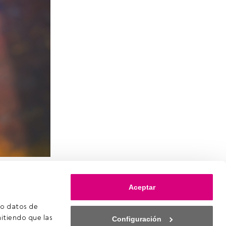
as y
IDEF
UTI
Aceptar
aveen
o datos de 
jay Tyagi
,
itiendo que las 
Configuración
: