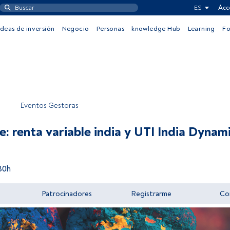
ES
Acc
Ideas de inversión
Negocio
Personas
knowledge Hub
Learning
F
Eventos Gestoras
e: renta variable india y UTI India Dynam
30h
Patrocinadores
Registrarme
Co
Acceder a FundsPeople