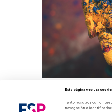
UTI Internati
Esta página web usa cookie
estrategia de
India Dynamic
Tanto nosotros como nuest
Jagwani
, CEO
navegación o identificadore
head of Equitie