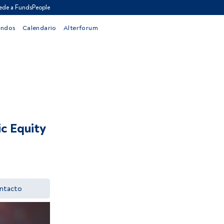
ede a FundsPeople
ondos
Calendario
Alterforum
ic Equity
ntacto