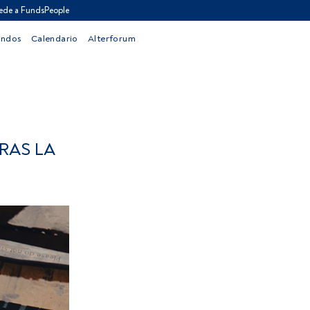
ede a FundsPeople
ondos
Calendario
Alterforum
RAS LA