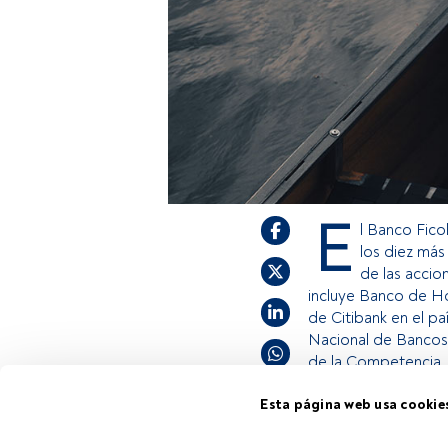
E
l Banco Fic
los diez más
de las accio
incluye Banco de Ho
de Citibank en el pa
Nacional de Bancos
de la Competencia, 
Esta página web usa cookie
Este es un artícul