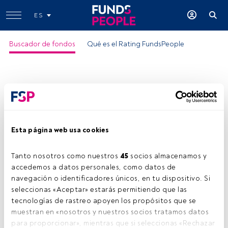
ES
Buscador de fondos
Qué es el Rating FundsPeople
Esta página web usa cookies
Kutxabank 0/100 Carteras FI
Tanto nosotros como nuestros 
45
 socios almacenamos y 
Motivo del rating:
accedemos a datos personales, como datos de 
-Patrimonio en manos de inversores
locales
navegación o identificadores únicos, en tu dispositivo. Si 
ISIN:
ES0113053005
seleccionas «Aceptar» estarás permitiendo que las 
tecnologías de rastreo apoyen los propósitos que se 
Categoría Morningstar:
EUR Flexible Allocation - Global
muestran en «nosotros y nuestros socios tratamos datos 
Empresa:
Kutxabank Gestión
para proporcionar», mientras que si seleccionas «Rechazar 