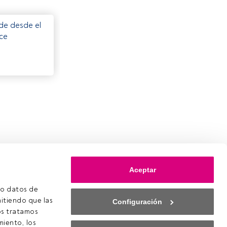
ede desde el
ece
Aceptar
o datos de 
itiendo que las 
Configuración
s tratamos 
iento, los 