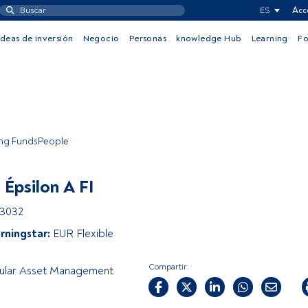
ES
Acc
Ideas de inversión
Negocio
Personas
knowledge Hub
Learning
F
ing FundsPeople
 Épsilon A FI
53032
rningstar:
EUR Flexible
Compartir:
gular Asset Management