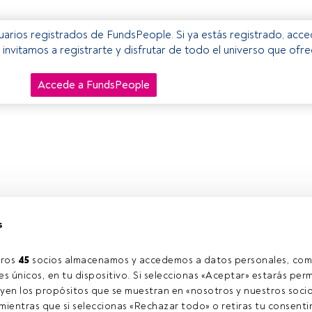
usuarios registrados de FundsPeople. Si ya estás registrado, acc
e invitamos a registrarte y disfrutar de todo el universo que ofr
Accede a FundsPeople
s
ros 
45
 socios almacenamos y accedemos a datos personales, com
s únicos, en tu dispositivo. Si seleccionas «Aceptar» estarás perm
yen los propósitos que se muestran en «nosotros y nuestros socio
ientras que si seleccionas «Rechazar todo» o retiras tu consentim