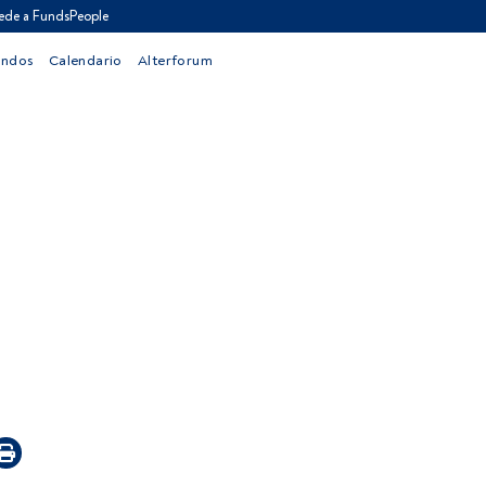
ede a FundsPeople
ondos
Calendario
Alterforum