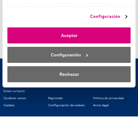
todo» o retiras tu consentimiento, los deshabilitarás. Si se 
deshabilitan los rastreadores, parte del contenido y los 
Configuración
anuncios que ves podrían dejar de ser relevantes para ti. 
Puedes volver a acceder a este menú para cambiar tus 
opciones o retirar el consentimiento en cualquier 
Aceptar
momento haciendo clic en el enlace «Preferencias de 
privacidad» que aparece en la parte inferior de la página 
web (o en el icono flotante que hay en la parte del fondo a 
Configuración
la izquierda de la página web). Tus opciones tendrán 
efecto dentro de nuestro ámbito de consentimiento. Para 
saber más, consulta nuestra política de privacidad.
Rechazar
Tanto nosotros como nuestros asociados tratamos los 
datos para proporcionar:
Email contacto
Quiénes somos
Regístrate
Política de privacidad
Utilizar datos de localización geográfica precisa. Analizar 
Cookies
Configuración de cookies
Aviso legal
activamente las características del dispositivo para su 
identificación. Almacenar la información en un dispositivo 
y/o acceder a ella. 
Lista de asociados (proveedores)