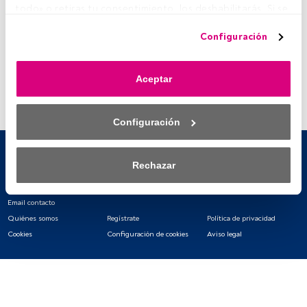
todo» o retiras tu consentimiento, los deshabilitarás. Si se 
deshabilitan los rastreadores, parte del contenido y los 
Configuración
anuncios que ves podrían dejar de ser relevantes para ti. 
Puedes volver a acceder a este menú para cambiar tus 
opciones o retirar el consentimiento en cualquier 
Aceptar
momento haciendo clic en el enlace «Preferencias de 
privacidad» que aparece en la parte inferior de la página 
web (o en el icono flotante que hay en la parte del fondo a 
Configuración
la izquierda de la página web). Tus opciones tendrán 
efecto dentro de nuestro ámbito de consentimiento. Para 
saber más, consulta nuestra política de privacidad.
Rechazar
Tanto nosotros como nuestros asociados tratamos los 
datos para proporcionar:
Email contacto
Quiénes somos
Regístrate
Política de privacidad
Utilizar datos de localización geográfica precisa. Analizar 
Cookies
Configuración de cookies
Aviso legal
activamente las características del dispositivo para su 
identificación. Almacenar la información en un dispositivo 
y/o acceder a ella. 
Lista de asociados (proveedores)