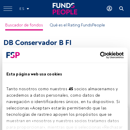
ES
Buscador de fondos
Qué es el Rating FundsPeople
DB Conservador B FI
ISIN:
ES0139012035
Categoría Morningstar:
EUR Cautious Allocation - Global
Empresa:
Deutsche Wealth Management SGIIIC
Esta página web usa cookies
Compartir:
Tanto nosotros como nuestros 
45
 socios almacenamos y 
accedemos a datos personales, como datos de 
navegación o identificadores únicos, en tu dispositivo. Si 
seleccionas «Aceptar» estarás permitiendo que las 
Este es un artículo exclusivo para los usuarios registrados
tecnologías de rastreo apoyen los propósitos que se 
de FundsPeople. Si ya estás registrado, accede desde el
muestran en «nosotros y nuestros socios tratamos datos 
botón Login. Si aún no tienes cuenta, te invitamos a
para proporcionar», mientras que si seleccionas «Rechazar 