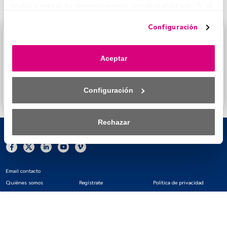
todo» o retiras tu consentimiento, los deshabilitarás. Si se 
deshabilitan los rastreadores, parte del contenido y los 
Configuración
anuncios que ves podrían dejar de ser relevantes para ti. 
Este es un artículo exclusivo para los usuarios registrados
Puedes volver a acceder a este menú para cambiar tus 
de FundsPeople. Si ya estás registrado, accede desde el
opciones o retirar el consentimiento en cualquier 
botón Login. Si aún no tienes cuenta, te invitamos a
Aceptar
momento haciendo clic en el enlace «Preferencias de 
registrarte y disfrutar de todo el universo que ofrece
privacidad» que aparece en la parte inferior de la página 
FundsPeople.
web (o en el icono flotante que hay en la parte del fondo a 
Configuración
Accede a FundsPeople
la izquierda de la página web). Tus opciones tendrán 
efecto dentro de nuestro ámbito de consentimiento. Para 
saber más, consulta nuestra política de privacidad.
Rechazar
Tanto nosotros como nuestros asociados tratamos los 
datos para proporcionar:
Utilizar datos de localización geográfica precisa. Analizar 
Email contacto
activamente las características del dispositivo para su 
Quiénes somos
Regístrate
Política de privacidad
identificación. Almacenar la información en un dispositivo 
Cookies
Configuración de cookies
Aviso legal
y/o acceder a ella. 
Lista de asociados (proveedores)